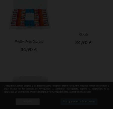
Clouds
Pretty (Free Gluten)
34,90 €
34,90 €
Utilizamos Cookies propias y de terceros para recopilar información para mejorar nuestros servicios y
para análisis de tus hábitos de navegación. Si continuas navegando, supone la aceptación de la
instalación de las mismas. Puedes configurar tu navegador para impedir su instalación.
0
0
Aceptar
Configuración sobre cookies
Carro
Me ha gustado
Arriba