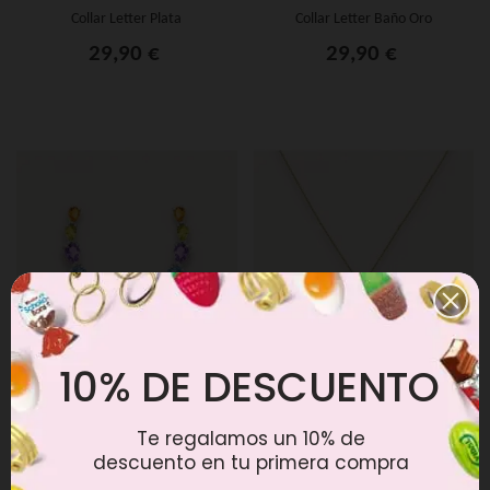
Collar Letter Plata
Collar Letter Baño Oro
29,90 €
29,90 €
10% DE DESCUENTO
Pendientes Colours Trepadores
Collar Eye Good Vibes
Plata
Te regalamos un 10% de
24,90 €
29,90 €
descuento en tu primera compra