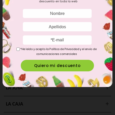
descuento en toda la web
CONCEPTO
OBJETIVO
En Lambala nos encanta hacer felices a las personas de una
forma original y divertida. Por eso hemos creado un regalo
*He leído y acepto la Política de Privacidad y el envío de
que ofrece un producto de alta calidad al alcance de todos.
comunicaciones comerciales
Una caja personalizada con la que afloran los sentimientos y
las emociones de la persona que la recibe.
LA JOYA
LA CAJA