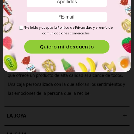
Favorito
1
CONCEPTO
*He leído y acepto la Política de Privacidad y el envío de
comunicaciones comerciales
OBJETIVO
En Lambala nos encanta hacer felices a las personas de una
forma original y divertida. Por eso hemos creado un regalo
que ofrece un producto de alta calidad al alcance de todos.
Una caja personalizada con la que afloran los sentimientos y
las emociones de la persona que la recibe.
LA JOYA