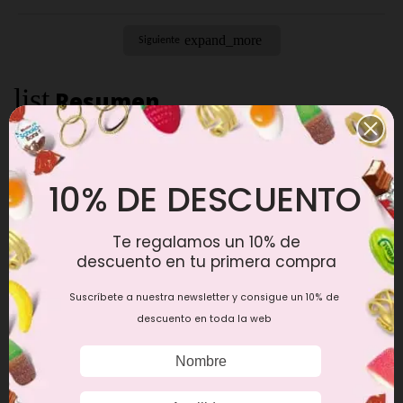
expand_more
Siguiente
list
Resumen
Lista de componentes
10% DE DESCUENTO
Elige el Dulce
No seleccionado
26,90 €
Producto con esta
Te regalamos un 10% de
personalización
descuento en tu primera compra
Suscríbete a nuestra newsletter y consigue un 10% de
descuento en toda la web
Ha de completar todas las opciones
antes de poder realizar el pedido