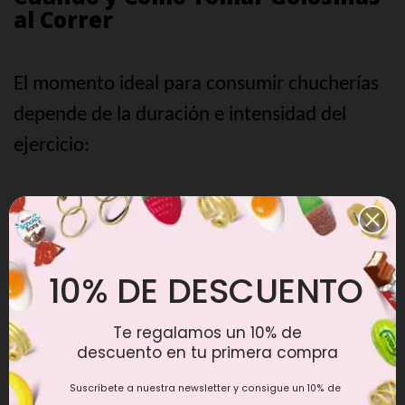
al Correr
El momento ideal para consumir chucherías
depende de la duración e intensidad del
ejercicio:
• Entrenamientos de más de 60 minutos:
Comienza a ingerir golosinas cada 30-45
minutos.
10% DE DESCUENTO
• Durante carreras largas:
Lleva pequeñas
Te regalamos un 10% de
descuento en tu primera compra
bolsitas con 5-10 unidades de gominolas.
Suscríbete a nuestra newsletter y consigue un 10% de