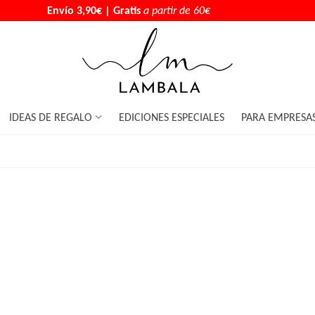
Envío 3,90€ | Gratis
a partir de 60€
IDEAS DE REGALO
EDICIONES ESPECIALES
PARA EMPRESA
GOLOSINA CON JOYA
pto de nuestra filosofía, una caja con la combinación golos
En su interior la joya dorada o plateada que elijas.