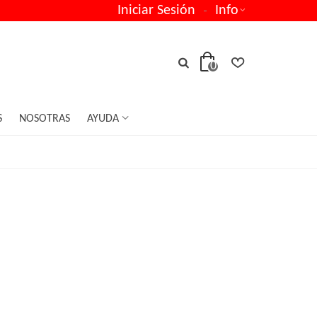
Iniciar Sesión
Info
0
S
NOSOTRAS
AYUDA
ina-joya.