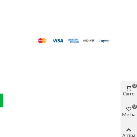
0
Carro
0
Me ha
gustad
Arriba