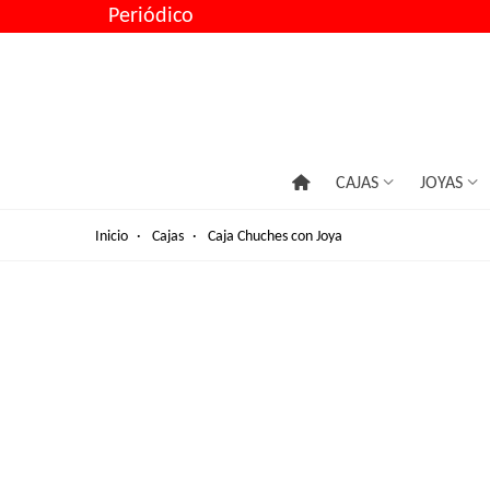
Periódico
CAJAS
JOYAS
Inicio
·
Cajas
·
Caja Chuches con Joya
El conce