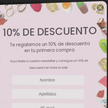
ara la Amiga Invisible
elicitar un Nacimiento
elicitar Cumpleaños
10% DE DESCUENTO
ara los Enamorados
ara Dar las Gracias
Te regalamos un 10% de descuento
ara Dar Ánimos
en tu primera compra
orque Sí
ara Dar Suerte
Suscríbete a nuestra newsletter y consigue un 10% de
descuento en toda la web
ara la Profe
ara Ella
ara Sorprender
stacados
gles Day