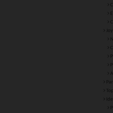
C
E
C
Joy
N
C
P
P
A
Par
To
Ide
P