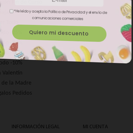
ción Fin de Curso
*He leído y acepto la Política de Privacidad y el envío de
bajas
comunicaciones comerciales
er Todo
odo -25%
odo -20%
odo -15%
odo -10%
 Valentín
 de la Madre
alos Pedidos
INFORMACIÓN LEGAL
MI CUENTA