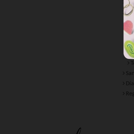
Edi
Re
V
T
T
T
T
San
Día
Reg